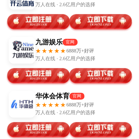
在印第安维尔斯站双打第二轮较量中，德约科维奇与西西帕斯的组
合，对阵法国与摩纳哥组合林德克内希/瓦谢罗，双方一度发生激烈
争执。争议一幕出现在首盘开局，比分战至2-2平，西西帕斯在网前
快速相持中准备打出一记穿越球时，站在底线的林德克内希突然夸张
地挥拍做出截击动作，而此时球离他还很远。
这一出人意料的动作落入西西帕斯的余光，打乱了这位希腊球星的击
球节奏。他的回球直接出界，裁判最初将这一分判给了林德克内希与