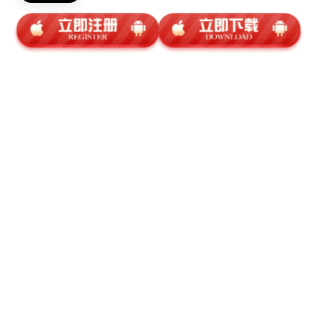
这一判罚推翻了此前的决定，将分数判给德约科维奇与西西帕斯。即
便在回看录像期间，德约科维奇与林德克内希之间仍有明显争执，只
是转播未能清晰收录对话内容。
这一紧张场面改变了比赛结果吗？尽管局势出现波动，但这次争议判
罚最终并未左右胜负。林德克内希与瓦谢罗及时调整，在关键分上顶
住压力，以7-6 (4) 7-5 险胜明星组合，将德约科维奇与西西帕斯淘
汰出双打赛场。