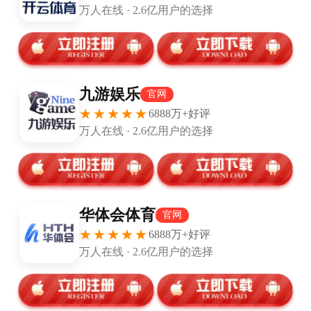
虎扑04月13日讯 今日，马刺球员斯蒂芬-卡斯尔在接受采访时，谈到
了自己的身体状态、球队对季后赛的准备，以及对即将到来的季后赛
环境的期待。卡斯尔表示，自己现在身体感觉不错，球队其实早就已
经开始向季后赛模式切换。他还称赞了瓦塞尔近期的稳定发挥，并表
示如果球队能持续打出这样的表现，比赛会变得很难输。
记者：斯蒂芬，经历了一点小伤病之后回到场上，你现在感觉怎么
样？尤其是身体状态方面。
卡斯尔：我感觉很好。我觉得我的体能并没有掉太多，所以整体感觉
不错。我的身体状态也很好，我在场上没有一瘸一拐之类的情况，所
以这才是最重要的。
记者：你们现在的大脑已经切换到季后赛模式了吗？
卡斯尔：是的。说实话，如果我们现在才开始切换到季后赛模式，那