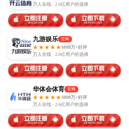
杜兰特因为左脚踝扭伤缺席了G3的比赛，火箭也输掉了比赛，目前
大比分0-3落后湖人。如今杜兰特的伤情更新，G4也将继续缺席，而
在G3他也没有出现在火箭替补席上，全队上下现在的情况还是很微
妙的。对于杜兰特来说，也是有些倒霉，季后赛开始前训练中受伤，
目前只打了1场比赛，自己的也是很沮丧的。